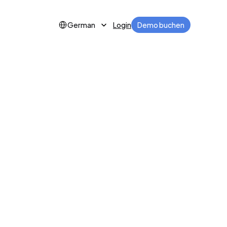
Select Language
Login
Demo buchen
German