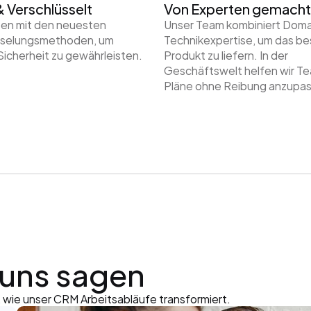
& Verschlüsselt
Von Experten gemacht
ten mit den neuesten 
Unser Team kombiniert Domai
sselungsmethoden, um 
Technikexpertise, um das be
icherheit zu gewährleisten.
Produkt zu liefern. In der 
Geschäftswelt helfen wir Tea
Pläne ohne Reibung anzupa
uns sagen
wie unser CRM Arbeitsabläufe transformiert.