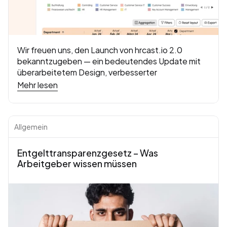
Wir freuen uns, den Launch von hrcast.io 2.0 
bekanntzugeben — ein bedeutendes Update mit 
überarbeitetem Design, verbesserter 
Benutzerfreundlichkeit und neuen Funktionen, die 
Mehr lesen
eine noch effektivere Personalplanung und 
Zusammenarbeit ermöglichen.
Allgemein
Entgelttransparenzgesetz – Was 
Arbeitgeber wissen müssen