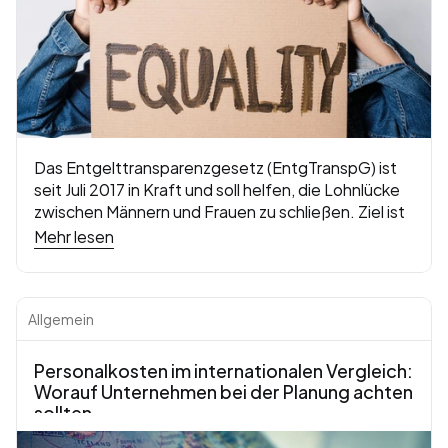
Das Entgelttransparenzgesetz (EntgTranspG) ist 
seit Juli 2017 in Kraft und soll helfen, die Lohnlücke 
zwischen Männern und Frauen zu schließen. Ziel ist 
es, mehr Transparenz bei der Bezahlung zu 
Mehr lesen
schaffen und den Grundsatz „Gleicher Lohn für 
gleiche oder gleichwertige Arbeit“ durchzusetzen. 
Für Arbeitgeber ist es wichtig, die gesetzlichen 
Allgemein
Pflichten zu kennen, um nicht nur rechtliche Risiken 
zu vermeiden, sondern auch das Vertrauen der 
Mitarbeitenden zu stärken.
Personalkosten im internationalen Vergleich: 
Worauf Unternehmen bei der Planung achten 
sollten